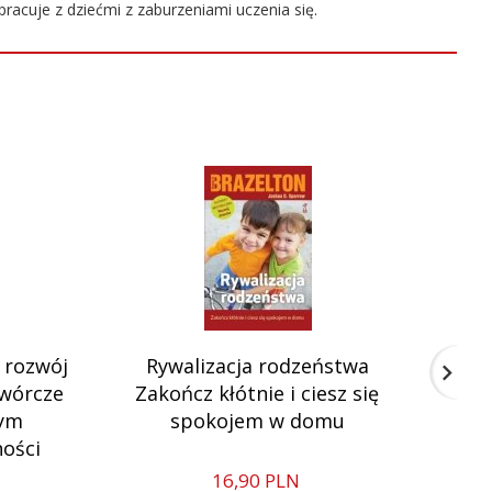
racuje z dziećmi z zaburzeniami uczenia się.
 rozwój
Rywalizacja rodzeństwa
Dzi
twórcze
Zakończ kłótnie i ciesz się
rym
spokojem w domu
ności
16,
90
PLN