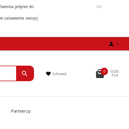
ówienia jedynie do
OK
ie ustawienie swojej
0.00
0
Schowek
PLN
Partnerzy