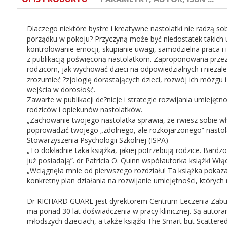
Dlaczego niektóre bystre i kreatywne nastolatki nie radzą s
porządku w pokoju? Przyczyną może być niedostatek takich 
kontrolowanie emocji, skupianie uwagi, samodzielna praca i
z publikacją poświęconą nastolatkom. Zaproponowana przez n
rodzicom, jak wychować dzieci na odpowiedzialnych i niezal
ISBN:
978-83-233-4739-2
zrozumieć ?zjologię dorastających dzieci, rozwój ich mózgu 
wejścia w dorosłość.
Autor:
Peg Dawson, Richard Guare
Zawarte w publikacji de?nicje i strategie rozwijania umiej
rodziców i opiekunów nastolatków.
„Zachowanie twojego nastolatka sprawia, że rwiesz sobie włos
Wydanie:
1
poprowadzić twojego „zdolnego, ale rozkojarzonego” nastola
Stowarzyszenia Psychologii Szkolnej (ISPA)
„To dokładnie taka książka, jakiej potrzebują rodzice. Bard
Rok wydania:
2019
już posiadają”. dr Patricia O. Quinn współautorka książki Wł
„Wciągnęła mnie od pierwszego rozdziału! Ta książka pokaza
konkretny plan działania na rozwijanie umiejętności, których 
Format:
145 x 205
Dr RICHARD GUARE jest dyrektorem Centrum Leczenia Zaburz
Liczba stron:
432
ma ponad 30 lat doświadczenia w pracy klinicznej. Są autoram
młodszych dzieciach, a także książki The Smart but Scatter