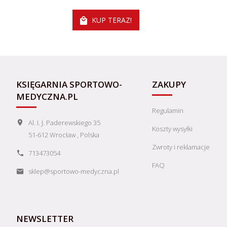
KUP TERAZ!
KSIĘGARNIA SPORTOWO-
ZAKUPY
MEDYCZNA.PL
Regulamin
Al. I. J. Paderewskiego 35
Koszty wysyłki
51-612
Wrocław
,
Polska
Zwroty i reklamacje
713473054
FAQ
sklep@sportowo-medyczna.pl
NEWSLETTER