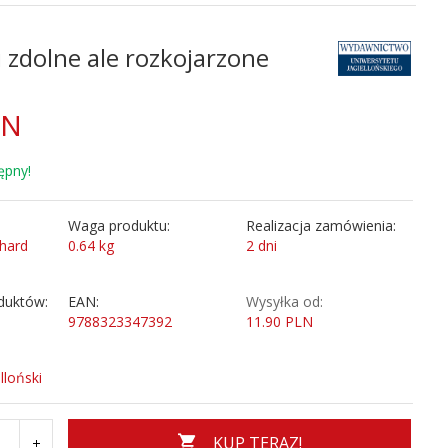
i zdolne ale rozkojarzone
LN
ępny!
Waga produktu:
Realizacja zamówienia:
hard
0.64
kg
2 dni
duktów:
EAN:
Wysyłka od:
9788323347392
11.90 PLN
lloński
KUP TERAZ!