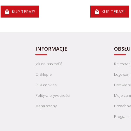
KUP TERAZ!
KUP TERAZ!
INFORMACJE
OBSŁU
Jak do nas trafić
Rejestrac
O sklepie
Logowani
Pliki cookies
Ustawieni
Polityka prywatności
Moje zam
Mapa strony
Przechow
Program l