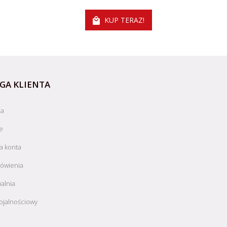
KUP TERAZ!
GA KLIENTA
ja
e
a konta
ówienia
alnia
ojalnościowy