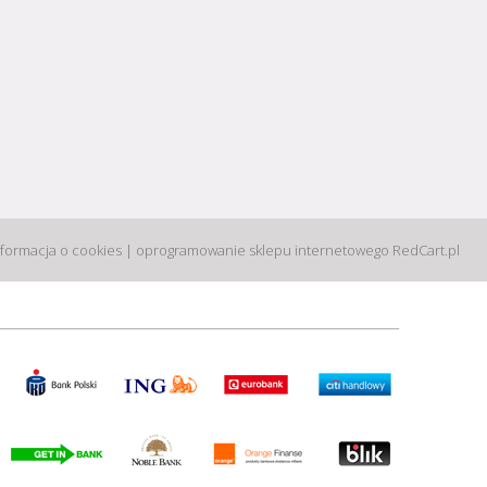
nformacja o cookies
|
oprogramowanie sklepu internetowego
RedCart.pl