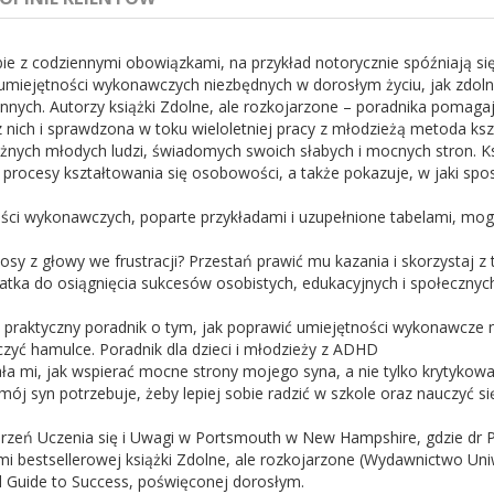
obie z codziennymi obowiązkami, na przykład notorycznie spóźniają si
umiejętności wykonawczych niezbędnych w dorosłym życiu, jak zdoln
 innych. Autorzy książki Zdolne, ale rozkojarzone – poradnika pomag
ich i sprawdzona w toku wieloletniej pracy z młodzieżą metoda ksz
eżnych młodych ludzi, świadomych swoich słabych i mocnych stron. K
i procesy kształtowania się osobowości, a także pokazuje, w jaki sp
ętności wykonawczych, poparte przykładami i uzupełnione tabelami, 
y z głowy we frustracji? Przestań prawić mu kazania i skorzystaj z te
tka do osiągnięcia sukcesów osobistych, edukacyjnych i społecznyc
zo praktyczny poradnik o tym, jak poprawić umiejętności wykonawcze 
ączyć hamulce. Poradnik dla dzieci i młodzieży z ADHD
ła mi, jak wspierać mocne strony mojego syna, a nie tylko krytykow
mój syn potrzebuje, żeby lepiej sobie radzić w szkole oraz nauczyć się
eń Uczenia się i Uwagi w Portsmouth w New Hampshire, gdzie dr PE
i bestsellerowej książki Zdolne, ale rozkojarzone (Wydawnictwo Uniwer
ed Guide to Success, poświęconej dorosłym.