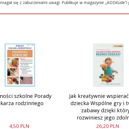
zmagał się z zaburzeniami uwagi. Publikuje w magazynie „ADDitude”i p
ności szkolne Porady
Jak kreatywnie wspierać
ekarza rodzinnego
dziecka Wspólne gry i 
zabawy dzięki któ
rozwiniesz jego zdol
4,
50
PLN
26,
20
PLN