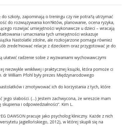
ę do szkoły, zapominają o treningu czy nie potra?ą utrzymać
ość do rozwiązywania kon?iktów, planowanie, ocena ryzyka,
ającego rozwijać umiejętności wykonawcze u dzieci – wracają
tałtowania i umacniania tych umiejętności wskazuje
siążka Nastolatki zdolne, ale rozkojarzone pomaga również
osób zrede?niować relacje z dzieckiem oraz przygotować je do
mogą ułatwić radzenie sobie z wyzwaniami wychowawczymi
j niezwykle wnikliwej i praktycznej książki, która pomoże ci
h. dr William Pfohl były prezes Międzynarodowego
nastolatków i zmotywować ich do korzystania z tych, które
ać jego słabości. (…) Jestem zachwycona, że wreszcie mam
 skupienia i odpowiedzialności”. Kim L.
G DAWSON pracuje jako psycholog kliniczny. Każde z nich
sytetu Jagiellońskiego, 2012), w której skupili się na