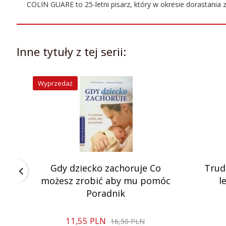
COLIN GUARE to 25-letni pisarz, który w okresie dorastania 
Oprawa:
miękka
Inne tytuły z tej serii:
Wyprzedaż
Gdy dziecko zachoruje Co
Trud
możesz zrobić aby mu pomóc
l
Poradnik
11,
55
PLN
16,50 PLN