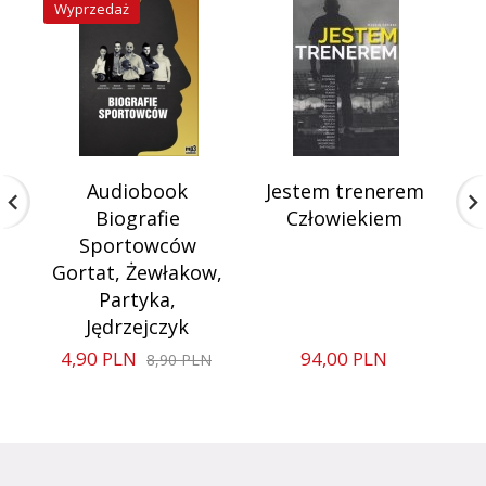
Wyprzedaż
Audiobook
Jestem trenerem
H
Biografie
Człowiekiem
Sportowców
Gortat, Żewłakow,
Partyka,
Jędrzejczyk
4,
90
PLN
94,
00
PLN
8,90 PLN