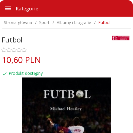
Kategorie
Strona główna
Sport
Albumy i biografie
Futbol
Futbol
10,
60
PLN
Produkt dostępny!